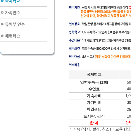
국제학교
입학수속금 (1회)
50
수업료
40
기숙사비
1,0
가디언비
30
픽업센딩
25
도시락, 간식
10
합 계
2,5
* 기숙 (식사, 빨래, 청소) + 교육 