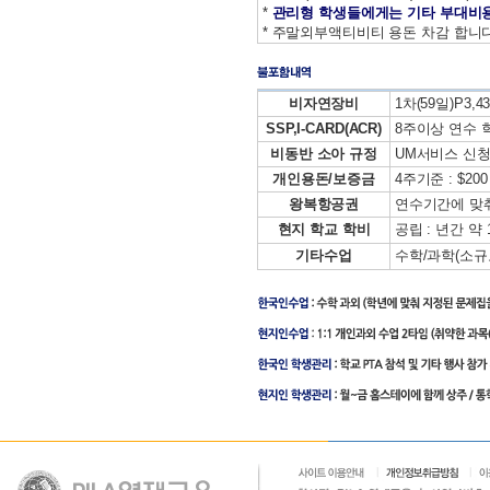
*
관리형 학생들에게는 기타 부대비용
* 주말외부액티비티 용돈 차감 합니다
비자연장비
1차(59일)P3,430
SSP,I-CARD(ACR)
8주이상 연수 학
비동반 소아 규정
UM서비스 신청시
개인용돈/보증금
4주기준 : $200 
왕복항공권
연수기간에 맞
현지 학교 학비
공립 : 년간 약 10
기타수업
수학/과학(소규모