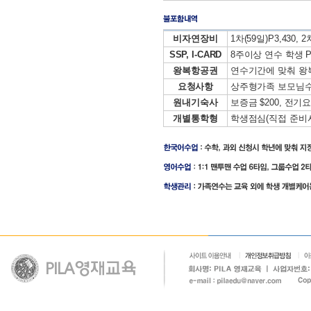
비자연장비
1차(59일)P3,430, 2차
SSP, I-CARD
8주이상 연수 학생 P
왕복항공권
연수기간에 맞춰 왕
요청사항
상주형가족 보모님수업
원내기숙사
보증금 $200, 전기요
개별통학형
학생점심(직접 준비시