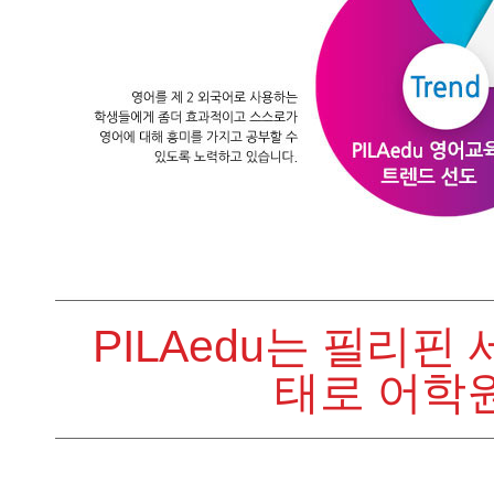
PILAedu는 필리
태로 어학