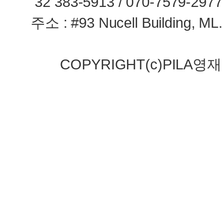
32 383-5913 / 070-7579-2977 
주소 : #93 Nucell Building, ML
COPYRIGHT(c)PILA영재