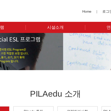
Home
|
로그
그램
시설소개
연
PILAedu 소개