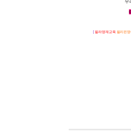
우
0
[
필라영재교육
필리핀영