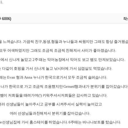
6006)
작
을 느껴습니다
.
가끔씩 친구
,
동생
,
형들과 누나들과 싸웠지만 그래도 항상 즐거웠
모두 어색하였지만 그래도 조금씩 조금씩 친해져서 사이가 좋아졌습니다
.
장에서 신나게 놀았고
2
주 때는 악어농장에서 악어도 보고 뱀도 만져보았습니다
.
는 다같이 호핑을 가서 신나게 놀고 낚시터에 가서 삼겹살도 먹었습니다
.
 때는
Evan
형과
Anna
누나가 한국으로가서 모두 조금씩 슬퍼습니다
.
누나가 한국으로 가고 조금씩 조용했지만
Gerrard
형과내가 분위기를 잡아갔습니다
쌤이 저희들을 때려가며
(!)
키워주셔서저희들은 감사하고 있습니다
.
여러 선생님들이 놀아주시고 공부를 시켜주셔서 실력이 늘어갔고
여러 선생님들과친해져서 분위기를 잡아갔습니다
.
le
선생님집에 가서 홈스테이를 하였습니다
. 6
주때는 바나나보트를 탔습니다
.