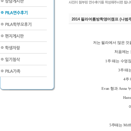
2014 필라여름방학영어캠프 (나범주 
저는 필라에서 많은 것
처음에는 
1
주 때는 수영
3
주 때
4
주
Evan
형과
Anna
Hans
5
주때는
Miff