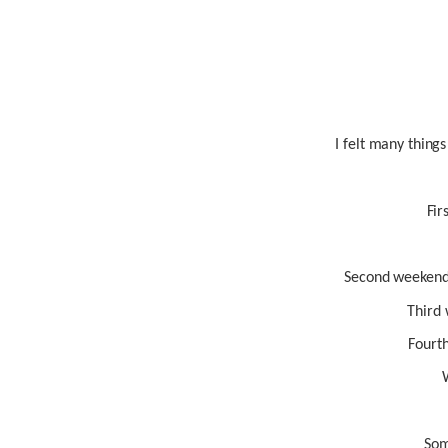
I felt many things
Fir
Second weekend,
Third 
Fourth
Som