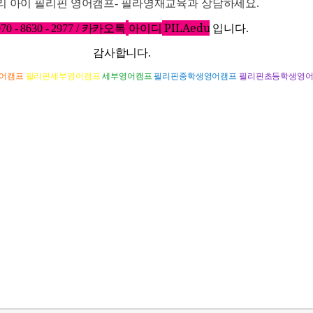
리
아이
필리핀
영어캠프
-
필라영재교육과
상담하세요
.
PILAedu
70 - 8630 - 2977 /
카카오톡
아이디
입니다
.
감사합니다
.
어캠프
필리핀세부영어캠프
세부영어캠프
필리핀중학생영어캠프
필리핀초등학생영