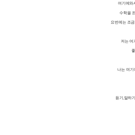
여기에와서
수학을 
요번에는 조금
저는 여
좋
나는 여기
듣기
,
말하