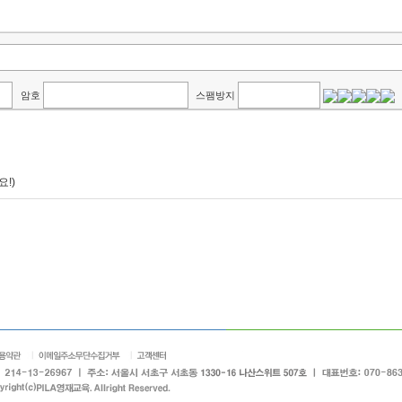
암호
스팸방지
!)